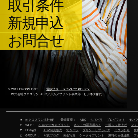
取引条件
新規申込
お問合せ
© 2011 CROSS ONE
:
通販法規 ｜ PRIVACY POLICY
株式会社クロスワン･ABCデジカメプリント事業部：ビジネス部門
■
㈱クロスワン本社HP
登録商標：
ABC
ちびパラ
ブログフォト
モバ
□ WEB：
ABCデジカメプリント
ネットの写真屋さん
一眼レフ仕上げ
フォ
□ FC/特殊：
ASP写真販売
できパラ
プリントサプライズ
ミウラ折り
携
□ GROUP：
写真ブログ
募金写真
ケータイプリント
無料の画像編集
フ