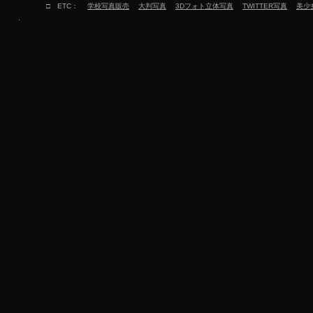
□ ETC：
学校写真販売
大判写真
3Dフォト立体写真
TWITTER写真
美少
.