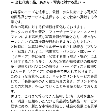
～ 当社代表：品川あきら・写真に対する思い ～
お客様のニーズを追求し、最新・独自技術による写真関
連商品及びサービスを提供することで社会へ貢献する企
業です。
昨今の写真に対する価値観は変化しております。
デジタルカメラの普及、フィーチャーフォン・スマート
フォンによる高画質な写真撮影が可能となり、様々なシ
ーンにおいて写真撮影が行われるようになりました。
と同時に、写真はデジタルデータ化され紙焼き（プリン
ト・写真）されずに、携帯電話・パソコン・SDカード
（メディア）等に保管・閲覧する事（満足・安心）によ
り終了することも多く、大切な写真が携帯電話の機種交
換・破損及びパソコンの買換え・ハードディスク破損や
SDカード（メディア）の紛失等で失われております。
このような背景をふまえ、ネットプリントサービスを通
じて、「長期保存のきく銀塩写真の良さ、プリントする
ことの大切さ」を伝えていくことを使命と捉えておりま
す。
併せて、これまで培ってきた技術、設備・人材を生か
し、満足・信頼をいただける高品質な新商品・サービス
提供に努め、新たな市場を創造し、社会の発展にも貢献
していきたいと考えております。