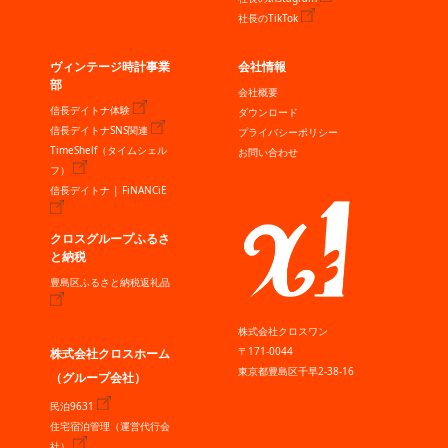
社長のTikTok
ヴィンテージ時計事業
会社情報
部
会社概要
信長デイトナ体験
ダウンロード
信長デイトナSNS関連
プライバシーポリシー
TimeShelf（タイムシェル
お問い合わせ
フ）
信長デイトナ | FiNANCiE
クロスグループふるさ
と納税
豊島区ふるさと納税返礼品
株式会社クロスワン
〒171-0044
株式会社クロスホーム
東京都豊島区千早2-38-16
（グループ会社）
民泊9631
住宅宿泊管理（運営代行会
社）