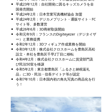
平成23年12月：自社開発に因るキッズカメラを全
国発売開始
平成24年2月：日本営業写真機材協会 加盟
平成24年2月：デジカメプリント・通販サイト・FC
サイト等、多数運営
平成26年6月：3D商材取扱開始
令和元年9月：フランスのDigiteyezer（デジタイザ
ー）と業務提携
令和2年12月：3Dフィギュア作成業務を開始
令和3年12月：株式会社クロスホームを豊島区高松
設立・本社を豊島区千早2丁目に移転
令和4年2月：株式会社クロスホームに賃貸部門及
び民泊50室を移譲
令和5年2月：東京都豊島区「ふるさと納税返礼
品」に3D・民泊・信長デイトナ等が認定
令和7年10月：日本国内初の角丸写真の商品化を行
う！