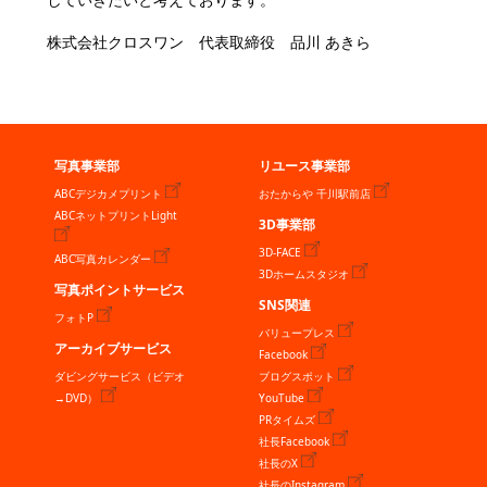
株式会社クロスワン 代表取締役 品川 あきら
写真事業部
リユース事業部
ABCデジカメプリント
おたからや 千川駅前店
ABCネットプリントLight
3D事業部
3D-FACE
ABC写真カレンダー
3Dホームスタジオ
写真ポイントサービス
SNS関連
フォトP
バリュープレス
アーカイブサービス
Facebook
ダビングサービス（ビデオ
ブログスポット
→DVD）
YouTube
PRタイムズ
社長Facebook
社長のX
社長のInstagram