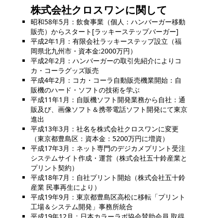
株式会社クロスワンに関して
昭和58年5月：飲食事業（個人：ハンバーガー移動
販売）からスタート[ラッキーステップバーガー]
平成2年1月：有限会社ラッキーステップ設立（福
岡県北九州市・資本金:2000万円）
平成2年2月：ハンバーガーの取引先紹介によりコ
カ・コーラグッズ販売
平成4年2月：コカ・コーラ自動販売機業開始：自
販機のハード・ソフトの技術を学ぶ
平成11年1月：自販機ソフト開発業務から自社：通
販及び、画像ソフト＆携帯電話ソフト開発にて東京
進出
平成13年3月：社名を株式会社クロスワンに変更
（東京都豊島区：資本金：5200万円に増資）
平成17年3月：ネット専門のデジカメプリント受注
システムサイト作成・運営（株式会社五十鈴産業と
プリント契約）
平成18年7月：自社プリント開始（株式会社五十鈴
産業 民事再生により）
平成19年9月：東京都豊島区高松に移転「プリント
工場＆システム開発」事務所統合
平成19年12月：日本カラーラボ協会賛助会員 取得