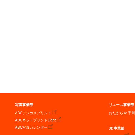
写真事業部
リユース事業部
ABCデジカメプリント
おたからや 千
ABCネットプリントLight
ABC写真カレンダー
3D事業部