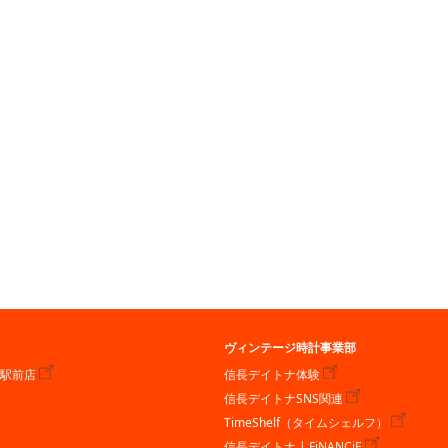
ヴィンテージ時計事業部
川駅前店
信長デイトナ体験
信長デイトナSNS関連
TimeShelf（タイムシェルフ）
信長デイトナ | FiNANCiE