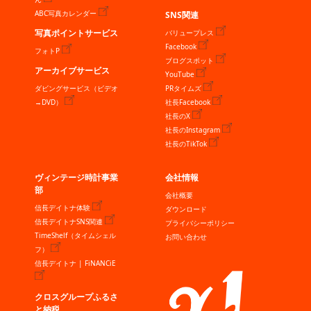
ABC写真カレンダー
SNS関連
写真ポイントサービス
バリュープレス
Facebook
フォトP
ブログスポット
アーカイブサービス
YouTube
ダビングサービス（ビデオ
PRタイムズ
→DVD）
社長Facebook
社長のX
社長のInstagram
社長のTikTok
ヴィンテージ時計事業
会社情報
部
会社概要
信長デイトナ体験
ダウンロード
信長デイトナSNS関連
プライバシーポリシー
TimeShelf（タイムシェル
お問い合わせ
フ）
信長デイトナ | FiNANCiE
クロスグループふるさ
と納税