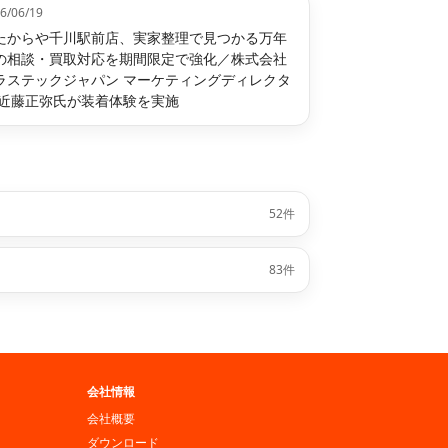
6/06/19
たからや千川駅前店、実家整理で見つかる万年
の相談・買取対応を期間限定で強化／株式会社
ラステックジャパン マーケティングディレクタ
 近藤正弥氏が装着体験を実施
52件
83件
会社情報
会社概要
ダウンロード