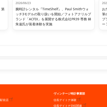
2026/06/23
202
 第
腕時計レンタル『TimeShelf』、Paul Smithウォ
お
ッチ3モデルの取り扱いを開始／フォトアクリルブ
筆
ランド「ACFIX」を展開する株式会社PR39 専務 林
プ
朱遠氏が装着体験を実施
ー
ヴィンテージ時計事業部
川駅前店
信長デイトナ体験
信長デイトナSNS関連