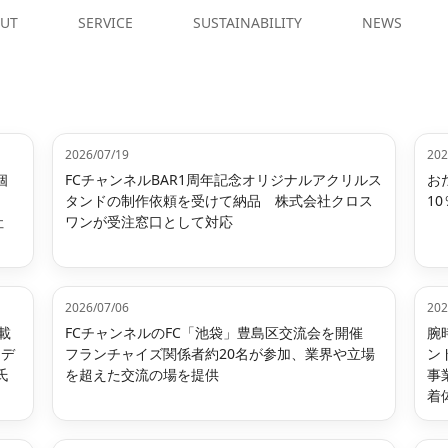
UT
SERVICE
SUSTAINABILITY
NEWS
2026/07/19
202
個
FCチャンネルBAR1周年記念オリジナルアクリルス
お
タンドの制作依頼を受けて納品 株式会社クロス
1
社
ワンが受注窓口として対応
2026/07/06
202
載
FCチャンネルのFC「池袋」豊島区交流会を開催
腕
ムデ
フランチャイズ関係者約20名が参加、業界や立場
ン
氏
を超えた交流の場を提供
事
着