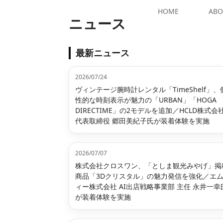
HOME
ABO
ニュース
最新ニュース
2026/07/24
ヴィンテージ腕時計レンタル「TimeShelf」、
性的な時刻表示が魅力の「URBAN」「HOGA
DIRECTIME」の2モデルを追加／HCLD株式会
代表取締役 郷田美紀子氏が装着体験を実施
2026/07/07
株式会社クロスワン、「としま観光みやげ」掲
商品「3Dクリスタル」の魅力発信を強化／エ
ィー株式会社 AI出店戦略事業部 主任 永井一幸
が装着体験を実施