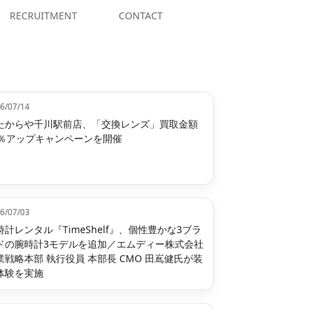
RECRUITMENT
CONTACT
6/07/14
たからや千川駅前店、「交換レンズ」買取金額
0％アップキャンペーンを開催
6/07/03
時計レンタル『TimeShelf』、個性豊かな3ブラ
ドの腕時計3モデルを追加／エムディー株式会社
業戦略本部 執行役員 本部長 CMO 田嶌健氏が装
体験を実施